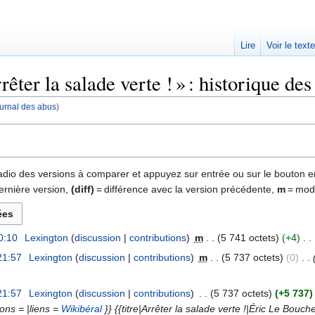
Lire
Voir le text
ter la salade verte ! » : historique des
journal des abus
)
 radio des versions à comparer et appuyez sur entrée ou sur le bouton e
ernière version,
(diff)
= différence avec la version précédente,
m
= modi
0:10
‎
Lexington
discussion
contributions
‎
m
5 741 octets
+4
‎
21:57
‎
Lexington
discussion
contributions
‎
m
5 737 octets
0
‎
21:57
‎
Lexington
discussion
contributions
‎
5 737 octets
+5 737
ions = |liens =
Wikibéral
}} {{titre|Arrêter la salade verte !|Éric Le Bouche