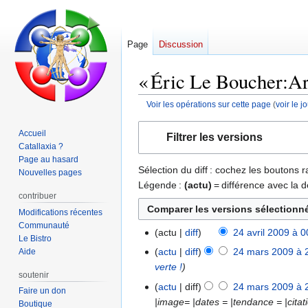
Page
Discussion
« Éric Le Boucher:Arrê
Voir les opérations sur cette page
(
voir le 
Aller
Aller
Accueil
Filtrer les versions
à
à
Catallaxia ?
la
la
Page au hasard
Sélection du diff : cochez les boutons
navigation
recherche
Nouvelles pages
Légende :
(actu)
= différence avec la d
contribuer
Modifications récentes
Communauté
actu
diff
24 avril 2009 à 0
24
Le Bistro
A
avril
actu
diff
24 mars 2009 à 
Aide
24
u
2009
verte !
mars
soutenir
c
2009
actu
diff
24 mars 2009 à 
Faire un don
u
|image= |dates = |tendance = |citat
Boutique
n