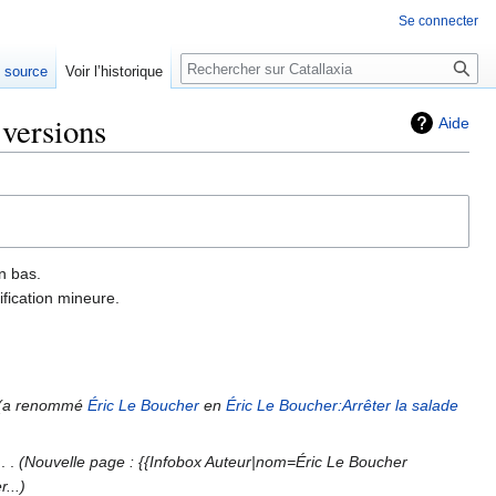
Se connecter
Rechercher
e source
Voir l’historique
 versions
Aide
n bas.
fication mineure.
a renommé
Éric Le Boucher
en
Éric Le Boucher:Arrêter la salade
‎
Nouvelle page : {{Infobox Auteur|nom=Éric Le Boucher
r...