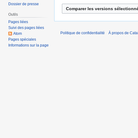
Dossier de presse
r
é
Outils
s
Pages liées
u
Suivi des pages liées
Politique de confidentialité
À propos de Catal
m
Atom
Pages spéciales
é
Informations sur la page
d
e
s
m
o
d
i
f
i
c
a
t
i
o