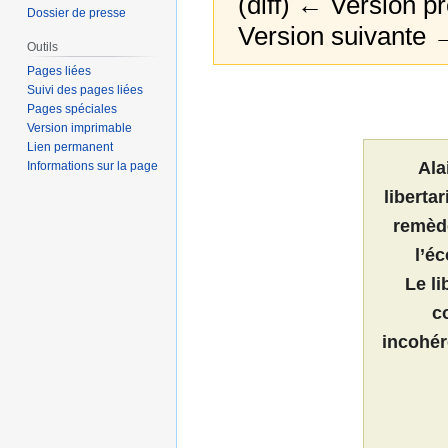
(diff) ← Version pr
Dossier de presse
Version suivante →
Outils
Pages liées
Suivi des pages liées
Aller
Aller
Pages spéciales
à
à
Version imprimable
la
la
Lien permanent
navigation
recherche
Ala
Informations sur la page
libert
remèd
l’é
Le l
c
incohér