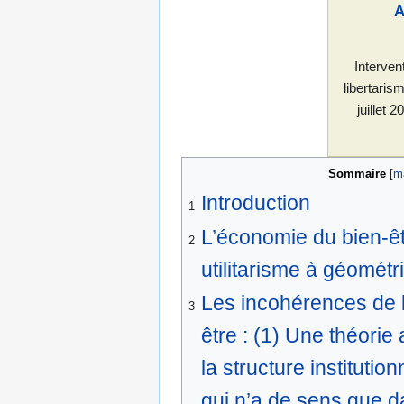
A
Interven
libertaris
juillet 
Sommaire
Introduction
1
L’économie du bien-
2
utilitarisme à géométri
Les incohérences de 
3
être : (1) Une théorie 
la structure institution
qui n’a de sens que 