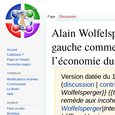
Page
Discussion
Alain Wolfelsp
gauche comme
Accueil
Catallaxia ?
l’économie du
Page au hasard
Nouvelles pages
contribuer
Version datée du 
Modifications récentes
(
discussion
|
contr
Communauté
Le Bistro
Wolfelsperger}} {{
Aide
remède aux incohé
soutenir
Wolfelsperger
|Int
Faire un don
Boutique