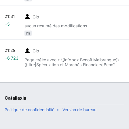
21:31
Gio
+5
aucun résumé des modifications
m
21:29
Gio
+6 723
Page créée avec « {{Infobox Benoît Malbranque}}
{{titre|Spéculation et Marchés Financiers|Benoît
Malbranque|Extrait de LIBRES!, 2012}} <div
class="text"> ::: « ''La spéculation e... »
Catallaxia
Politique de confidentialité
Version de bureau