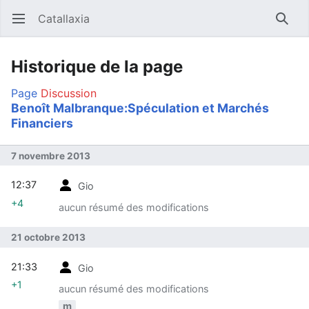
Catallaxia
Ouvrir le menu principal
Reche
Historique de la page
Page
Discussion
Benoît Malbranque:Spéculation et Marchés
Financiers
7 novembre 2013
12:37
Gio
+4
aucun résumé des modifications
21 octobre 2013
21:33
Gio
+1
aucun résumé des modifications
m