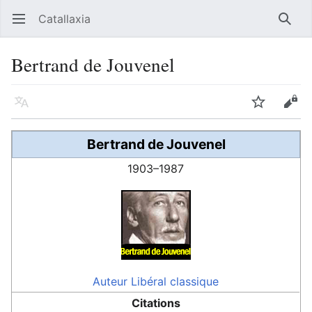
Catallaxia
Ouvrir le menu principal
Reche
Bertrand de Jouvenel
Langue
Suivre
Modifier
Bertrand de Jouvenel
1903–1987
Auteur
Libéral classique
Citations