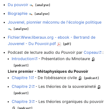
Du pouvoir
[analyse]
Biographie
[analyse]
Jouvenel, pionnier méconnu de l'écologie politique
[analyse]
Fichier:Www.liberaux.org - ebook - Bertrand de
Jouvenel - Du Pouvoir.pdf
[pdf]
Podcast de lecture audio du
Pouvoir
par
Copeau
:
Introduction
- Présentation du Minotaure
[podcast]
Livre premier - Métaphysiques du Pouvoir
Chapitre 1
- De l’obéissance civile
[podcast]
Chapitre 2
- Les théories de la souveraineté
[podcast]
Chapitre 3
- Les théories organiques du pouvoir
[podcast]