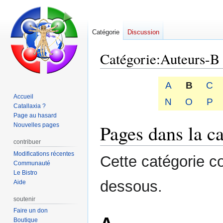
Catégorie
Discussion
Catégorie
:
Auteurs-B
Aller
Aller
A
B
C
à
à
Accueil
N
O
P
la
la
Catallaxia ?
navigation
recherche
Page au hasard
Pages dans la c
Nouvelles pages
contribuer
Modifications récentes
Cette catégorie c
Communauté
Le Bistro
dessous.
Aide
soutenir
Faire un don
Boutique