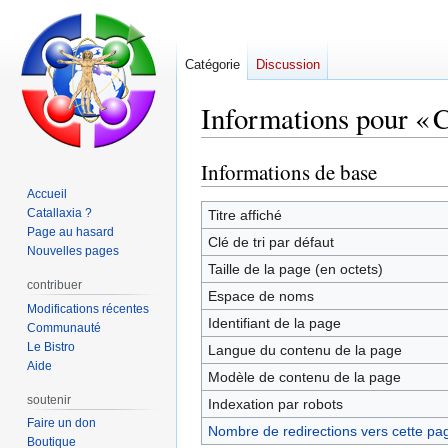
Catégorie
Discussion
Informations pour « 
Informations de base
Aller
Aller
à
à
Accueil
la
la
Catallaxia ?
Titre affiché
Page au hasard
navigation
recherche
Clé de tri par défaut
Nouvelles pages
Taille de la page (en octets)
contribuer
Espace de noms
Modifications récentes
Identifiant de la page
Communauté
Le Bistro
Langue du contenu de la page
Aide
Modèle de contenu de la page
soutenir
Indexation par robots
Faire un don
Nombre de redirections vers cette pa
Boutique