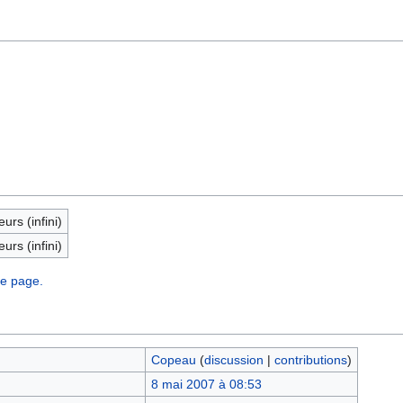
eurs (infini)
eurs (infini)
te page.
Copeau
(
discussion
|
contributions
)
8 mai 2007 à 08:53