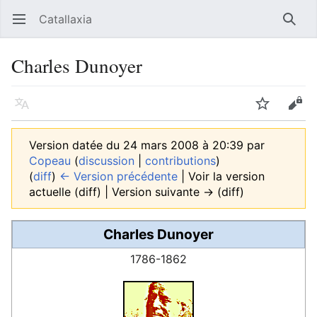
Catallaxia
Ouvrir le menu principal
Reche
Charles Dunoyer
Langue
Suivre
Modifier
Version datée du 24 mars 2008 à 20:39 par
Copeau
(
discussion
|
contributions
)
(
diff
)
← Version précédente
| Voir la version
actuelle (diff) | Version suivante → (diff)
Charles Dunoyer
1786-1862