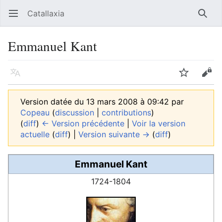
Catallaxia
Ouvrir le menu principal
Reche
Emmanuel Kant
Langue
Suivre
Modifier
Version datée du 13 mars 2008 à 09:42 par
Copeau
(
discussion
|
contributions
)
(
diff
)
← Version précédente
|
Voir la version
actuelle
(
diff
) |
Version suivante →
(
diff
)
Emmanuel Kant
1724-1804