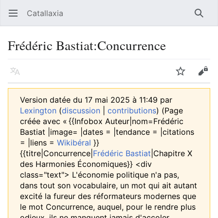
Catallaxia
Ouvrir le menu principal
Reche
Frédéric Bastiat:Concurrence
Langue
Suivre
Modifier
Version datée du 17 mai 2025 à 11:49 par
Lexington
(
discussion
|
contributions
)
(Page
créée avec « {{Infobox Auteur|nom=Frédéric
Bastiat |image= |dates = |tendance = |citations
= |liens =
Wikibéral
}}
{{titre|Concurrence|
Frédéric Bastiat
|Chapitre X
des Harmonies Économiques}} <div
class="text"> L'économie politique n'a pas,
dans tout son vocabulaire, un mot qui ait autant
excité la fureur des réformateurs modernes que
le mot Concurrence, auquel, pour le rendre plus
odieux, ils ne manquent jamais d'accoler