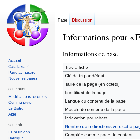
Page
Discussion
Informations pour « F
Informations de base
Aller
Aller
à
à
Accueil
la
la
Catallaxia ?
Titre affiché
Page au hasard
navigation
recherche
Clé de tri par défaut
Nouvelles pages
Taille de la page (en octets)
contribuer
Identifiant de la page
Modifications récentes
Langue du contenu de la page
Communauté
Le Bistro
Modèle de contenu de la page
Aide
Indexation par robots
soutenir
Nombre de redirections vers cette pa
Faire un don
Comptée comme page de contenu
Boutique