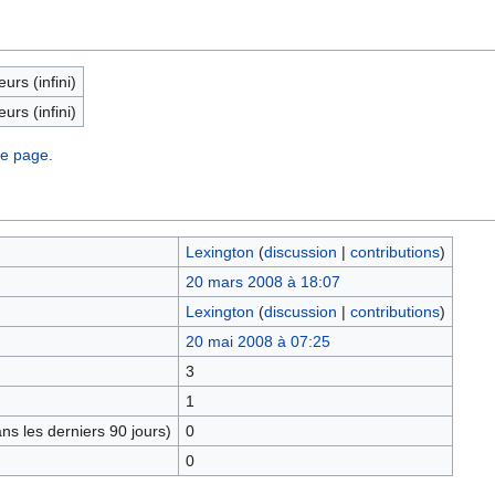
eurs (infini)
eurs (infini)
te page.
Lexington
(
discussion
|
contributions
)
20 mars 2008 à 18:07
Lexington
(
discussion
|
contributions
)
20 mai 2008 à 07:25
3
1
s les derniers 90 jours)
0
0