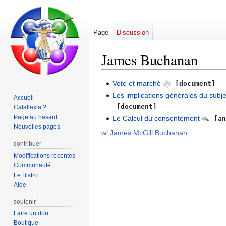
Page
Discussion
James Buchanan
Aller
Aller
Vote et marché
[document]
à
à
Les implications générales du subj
Accueil
la
la
[document]
Catallaxia ?
navigation
recherche
Page au hasard
Le Calcul du consentement
[an
Nouvelles pages
wl:James McGill Buchanan
contribuer
Modifications récentes
Communauté
Le Bistro
Aide
soutenir
Faire un don
Boutique