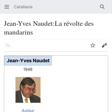
Catallaxia
Ouvrir le menu principal
Reche
Jean-Yves Naudet:La révolte des
mandarins
Langue
Suivre
Modifier
Jean-Yves Naudet
1948
Auteur