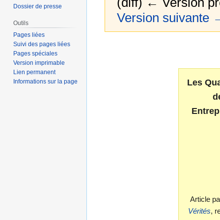
(diff) ← Version p
Dossier de presse
Version suivante 
Outils
Pages liées
Suivi des pages liées
Aller
Aller
Pages spéciales
à
à
Version imprimable
la
la
Lien permanent
navigation
recherche
Les Qua
Informations sur la page
d
Entrep
Article 
Vérités
, 