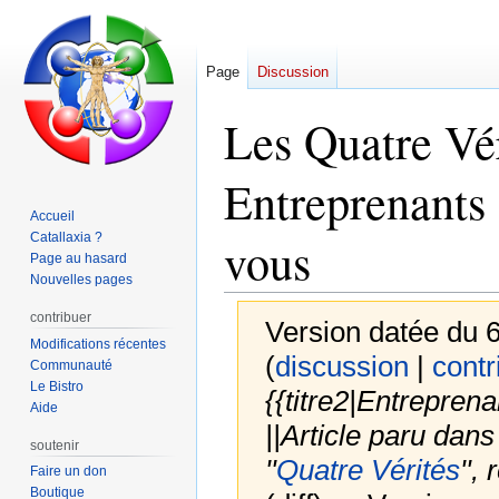
Page
Discussion
Les Quatre Vé
Entreprenants d
Accueil
Catallaxia ?
vous
Page au hasard
Nouvelles pages
contribuer
Version datée du 6
Modifications récentes
(
discussion
|
contr
Communauté
Le Bistro
{{titre2|Entreprena
Aide
||Article paru da
soutenir
''
Quatre Vérités
'',
Faire un don
Boutique