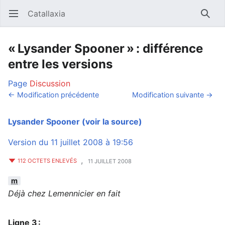
Catallaxia
Ouvrir le menu principal
Reche
« Lysander Spooner » : différence
entre les versions
Page
Discussion
← Modification précédente
Modification suivante →
Lysander Spooner
(voir la source)
Version du 11 juillet 2008 à 19:56
,
112 OCTETS ENLEVÉS
11 JUILLET 2008
m
Déjà chez Lemennicier en fait
Ligne 3 :