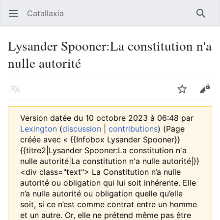
Catallaxia
Ouvrir le menu principal
Reche
Lysander Spooner:La constitution n'a
nulle autorité
Langue
Suivre
Modifier
Version datée du 10 octobre 2023 à 06:48 par
Lexington
(
discussion
|
contributions
)
(Page
créée avec « {{Infobox Lysander Spooner}}
{{titre2|Lysander Spooner:La constitution n'a
nulle autorité|La constitution n'a nulle autorité|}}
<div class="text"> La Constitution n’a nulle
autorité ou obligation qui lui soit inhérente. Elle
n’a nulle autorité ou obligation quelle qu’elle
soit, si ce n’est comme contrat entre un homme
et un autre. Or, elle ne prétend même pas être