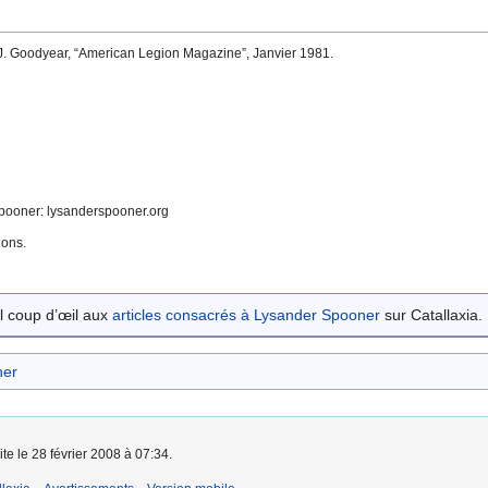
e J. Goodyear, “American Legion Magazine”, Janvier 1981.
 Spooner: lysanderspooner.org
ions.
l coup d’œil aux
articles consacrés à Lysander Spooner
sur Catallaxia.
ner
ite le 28 février 2008 à 07:34.