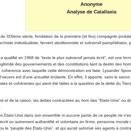
Anonyme
Analyse de Catallaxia
du XIXème siècle, fondateur de la première (et feu) compagnie postal
histe individualiste, fervent abolitionniste et subversif pamphlétaire, 
qualifié en 1968 de “texte le plus subversif jamais écrit”, est une for
égitimité des gouvernements et des constitutions liant la destin des h
a cohérence avec laquelle cette démonstration est faite, Lysander Spo
l’oeuvre est d’une actualité brûlante. En effet, il apporte, sans le savoi
tes et cohérentes qui aient été faites à la question de la dette du Tie
it et de la raison, les dettes contractées au nom des “Etats-Unis” ou d
.
 des Etats-Unis dans son ensemble ni aucune partie de ce peuple ne s’es
 écrit ou autrement authentifié et volontaire en firme, personne morale 
ou le “peuple des Etats-Unis”, et qui aurait autorisé ses agents à contr