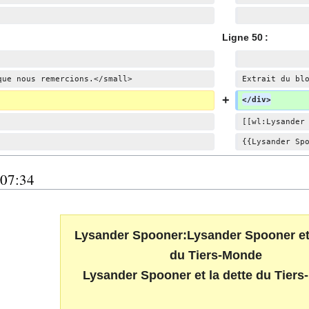
d
e
s
Ligne 50 :
m
o
que nous remercions.</small>
Extrait du bl
d
i
</div>
f
[[wl:Lysander
i
{{Lysander Sp
c
a
t
 07:34
i
o
n
Lysander Spooner:Lysander Spooner et 
s
du Tiers-Monde
Lysander Spooner et la dette du Tier