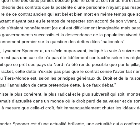
suffit que l’une des deux parties décède pour le contrat soit rendu nul et
la théorie des contrats que la postérité d’une personne n’ayant pas respe
ture de ce contrat ancien qui est bel et bien mort en même temps que so
actant n’ayant pas eu le temps de respecter son accord de son vivant
 s’étaient honnêtement [ce qui est difficilement imaginable mais pas
es gouvernements successifs et la descendance de la population vivant à
sonnement premier sur la question des dettes dites “nationales”.
, Lysander Spooner a, un siècle auparavant, indiqué la voie à suivre en
n est pas une car elle n’a pas été fidèlement contractée selon les règles
ait que ce prêt des pays du Nord n’a été rendu possible que par le pil
racket, cette dette n’existe pas plus que le contrat censé l’avoir fait naî
u Tiers-Monde est, selon les principes généraux du Droit et de la raison,
 par l’annulation de cette prétendue dette, à ce faux débat.”
ste le plus cohérent, le plus radical et le plus subversif qui soit, mont
amais d’actualité dans un monde où le droit perd de sa valeur et de so
, à mesure que celle-ci croît, fait immanquablement chuter les idéaux de 
ander Spooner est d’une actualité brûlante, une actualité qui a confirmé