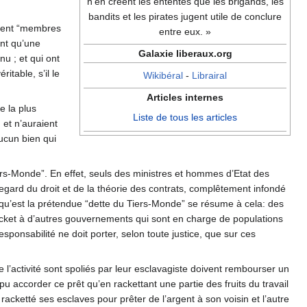
n'en créent les ententes que les brigands, les
bandits et les pirates jugent utile de conclure
ulent “membres
entre eux. »
ent qu’une
Galaxie liberaux.org
nu ; et qui ont
itable, s’il le
Wikibéral
-
Librairal
Articles internes
e la plus
Liste de tous les articles
 et n’auraient
aucun bien qui
iers-Monde”. En effet, seuls des ministres et hommes d’Etat des
egard du droit et de la théorie des contrats, complêtement infondé
 qu’est la prétendue “dette du Tiers-Monde” se résume à cela: des
acket à d’autres gouvernements qui sont en charge de populations
esponsabilité ne doit porter, selon toute justice, que sur ces
de l’activité sont spoliés par leur esclavagiste doivent rembourser un
u accorder ce prêt qu’en rackettant une partie des fruits du travail
acketté ses esclaves pour prêter de l’argent à son voisin et l’autre