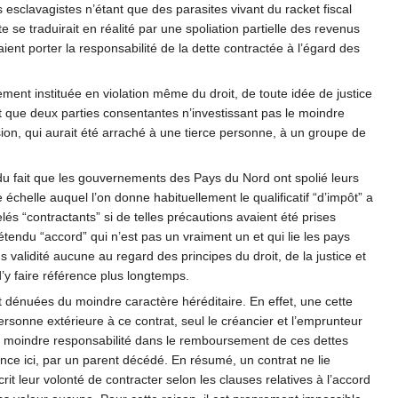
s esclavagistes n’étant que des parasites vivant du racket fiscal
 se traduirait en réalité par une spoliation partielle des revenus
nt porter la responsabilité de la dette contractée à l’égard des
ent instituée en violation même du droit, de toute idée de justice
ent que deux parties consentantes n’investissant pas le moindre
nsion, qui aurait été arraché à une tierce personne, à un groupe de
du fait que les gouvernements des Pays du Nord ont spolié leurs
chelle auquel l’on donne habituellement le qualificatif “d’impôt” a
pelés “contractants” si de telles précautions avaient été prises
étendu “accord” qui n’est pas un vraiment un et qui lie les pays
 validité aucune au regard des principes du droit, de la justice et
 d’y faire référence plus longtemps.
 dénuées du moindre caractère héréditaire. En effet, une cette
sonne extérieure à ce contrat, seul le créancier et l’emprunteur
 la moindre responsabilité dans le remboursement de ces dettes
nce ici, par un parent décédé. En résumé, un contrat ne lie
 leur volonté de contracter selon les clauses relatives à l’accord