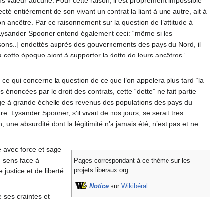
 sans valeur aucune. Pour cette raison, il est proprement impossible
cté entièrement de son vivant un contrat la liant à une autre, ait à
n ancêtre. Par ce raisonnement sur la question de l’attitude à
, Lysander Spooner entend également ceci: “même si les
sons..] endettés auprès des gouvernements des pays du Nord, il
 cette époque aient à supporter la dette de leurs ancêtres”.
 ce qui concerne la question de ce que l’on appelera plus tard “la
 énoncées par le droit des contrats, cette “dette” ne fait partie
lage à grande échelle des revenus des populations des pays du
tre. Lysander Spooner, s’il vivait de nos jours, se serait très
 une absurdité dont la légitimité n’a jamais été, n’est pas et ne
re avec force et sage
n sens face à
Pages correspondant à ce thème sur les
projets liberaux.org :
justice et de liberté
Notice
sur
Wikibéral
.
 ses craintes et