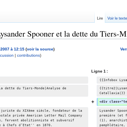
Lire
Voir le text
sander Spooner et la dette du Tiers-Mon
 2007 à 12:15
(
voir la source
)
Ver
scussion
|
contributions
)
A
u
Ligne 1 :
c
u
{{Infobox Lys
n
la dette du Tiers-Monde|Analyse de 
{{titre2|Lysa
r
Catallaxia|}}
é
<div class="t
s
 juriste du XIXème siècle, fondateur de la 
u
Lysander Spoo
ostale privée American Letter Mail Company 
première (et 
m
e, fervent abolitionniste et subversif 
(1), anarchis
é
e à Chefs d’Etat'' en 1870.
pamphlétaire,