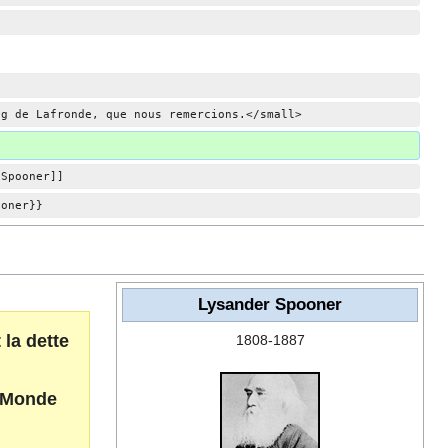
og de Lafronde, que nous remercions.</small>
 Spooner]]
ooner}}
Lysander Spooner
la dette
1808-1887
s-Monde