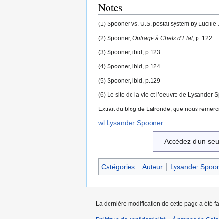
Notes
(1) Spooner vs. U.S. postal system by Lucill
(2) Spooner,
Outrage à Chefs d’Etat
, p. 122
(3) Spooner, ibid, p.123
(4) Spooner, ibid, p.124
(5) Spooner, ibid, p.129
(6) Le site de la vie et l’oeuvre de Lysander
Extrait du blog de Lafronde, que nous remerc
wl:Lysander Spooner
Accédez d'un seu
Catégories
:
Auteur
Lysander Spoo
La dernière modification de cette page a été fa