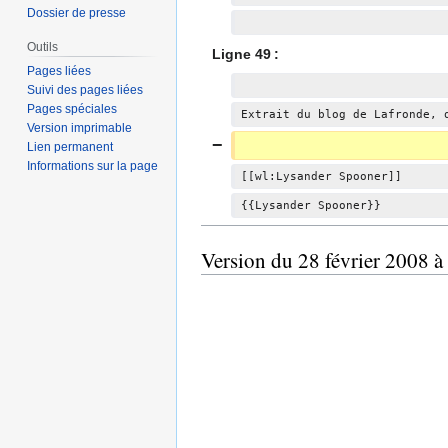
d
Dossier de presse
e
Outils
s
Ligne 49 :
Pages liées
m
Suivi des pages liées
o
Pages spéciales
Extrait du blog de Lafronde, 
d
Version imprimable
i
Lien permanent
f
Informations sur la page
[[wl:Lysander Spooner]]
i
{{Lysander Spooner}}
c
a
t
Version du 28 février 2008 à
i
o
n
s