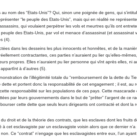
s au nom des “Etats-Unis”? Qui, sinon une poignée de gens, qui s’intit
eprésenter “le peuple des Etats-Unis”, mais qui en réalité ne représent
assassins, qui voulaient perpétrer les vols et meurtres qu’ils ont entrete
au peuple des Etats-Unis, par vol et menace d’assassinat (et assassinat vér
s (4).
actées dans les desseins les plus innocents et honnêtes, et de la manièr
réellement contractantes, ces parties n’auraient pu lier qu’elles-mêmes,
urs propres. Elles n’auraient pu lier personne qui vînt après elles, ni 
 appartînt à d’autres (5).
émonstration de l’illégitimité totale du “remboursement de la dette du T
ette et portent donc la responsabilité de cet engagement ; il est, au r
 cette responsabilité sur les populations de ces pays. Cette mascarade
tées par leurs gouvernements dans le but de “prêter” l’argent de ce r
mbourser cette dette que seuls leurs dirigeants ont contracté et dont la r
d du droit et de la théorie des contrats, que les esclaves dont les fruits 
à cet esclavagiste par un esclavagiste voisin alors que ce dernier n’a p
on. Ce “contrat” n’engage que les esclavagistes entre eux, l’un ayant r