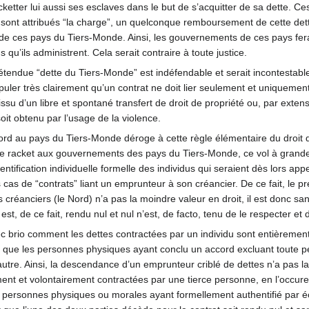
ketter lui aussi ses esclaves dans le but de s’acquitter de sa dette. Ce
se sont attribués “la charge”, un quelconque remboursement de cette dette
de ces pays du Tiers-Monde. Ainsi, les gouvernements de ces pays feraie
qu’ils administrent. Cela serait contraire à toute justice.
tendue “dette du Tiers-Monde” est indéfendable et serait incontestablem
stipuler très clairement qu’un contrat ne doit lier seulement et uniquem
issu d’un libre et spontané transfert de droit de propriété ou, par exte
oit obtenu par l’usage de la violence.
ord au pays du Tiers-Monde déroge à cette règle élémentaire du droit 
 ce racket aux gouvernements des pays du Tiers-Monde, ce vol à grande é
identification individuelle formelle des individus qui seraient dès lors ap
cas de “contrats” liant un emprunteur à son créancier. De ce fait, le pr
réanciers (le Nord) n’a pas la moindre valeur en droit, il est donc sans
est, de ce fait, rendu nul et nul n’est, de facto, tenu de le respecter et
brio comment les dettes contractées par un individu sont entièrement
e que les personnes physiques ayant conclu un accord excluant toute per
’autre. Ainsi, la descendance d’un emprunteur criblé de dettes n’a pas
ment et volontairement contractées par une tierce personne, en l’occure
ersonnes physiques ou morales ayant formellement authentifié par écrit