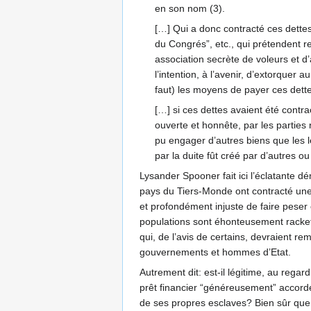
en son nom (3).
[…] Qui a donc contracté ces dette
du Congrés”, etc., qui prétendent r
association secrète de voleurs et d’
l’intention, à l’avenir, d’extorquer 
faut) les moyens de payer ces dette
[…] si ces dettes avaient été contr
ouverte et honnête, par les parties 
pu engager d’autres biens que les le
par la duite fût créé par d’autres ou
Lysander Spooner fait ici l’éclatante d
pays du Tiers-Monde ont contracté une d
et profondément injuste de faire peser
populations sont éhonteusement racket
qui, de l’avis de certains, devraient re
gouvernements et hommes d’Etat.
Autrement dit: est-il légitime, au regar
prêt financier “généreusement” accordé 
de ses propres esclaves? Bien sûr que n