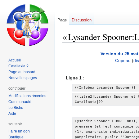
Page
Discussion
« Lysander Spooner:Ly
Aller
Aller
Version du 25 mai
à
à
Accueil
Copeau
(
di
la
la
Catallaxia ?
A
navigation
recherche
Page au hasard
u
Ligne 1 :
Nouvelles pages
c
u
{{Infobox Lysander Spooner}}
contribuer
n
Modifications récentes
{{titre2|Lysander Spooner et 
r
Communauté
Catallaxia|}}
Le Bistro
é
Aide
s
u
Lysander Spooner (1808-1887),
soutenir
première (et feu) compagnie p
m
Faire un don
(1), anarchiste individualist
é
Boutique
pamphlétaire, publie ''Outrag