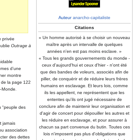
Auteur
anarcho-capitaliste
Citations
« Un homme autorisé à se choisir un nouveau
e privée
maître après un intervalle de quelques
publie
Outrage à
années n'en est pas moins esclave. »
« Tous les grands gouvernements du monde -
midable
ceux d'aujourd'hui et ceux d'hier - n'ont été
ommes d’une
que des bandes de voleurs, associés afin de
oner montre
piller, de conquérir et de réduire leurs frères
r, de la page 122
humains en esclavage. Et leurs lois, comme
rs-Monde.
ils les appellent, ne représentent que les
ententes qu'ils ont jugé nécessaire de
conclure afin de maintenir leur organisation et
u “peuple des
d'agir de concert pour dépouiller les autres et
les réduire en esclavage, et pour assurer à
t jamais
chacun sa part convenue du butin. Toutes ces
ou association
lois n'imposent pas plus d'obligations que
acter des dettes