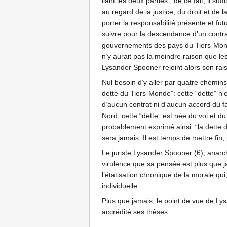
liant les deux parties ; de ce fait, il 
au regard de la justice, du droit et de 
porter la responsabilité présente et fu
suivre pour la descendance d’un contr
gouvernements des pays du Tiers-Monde
n’y aurait pas la moindre raison que l
Lysander Spooner rejoint alors son rai
Nul besoin d’y aller par quatre chemins
dette du Tiers-Monde”: cette “dette” n’e
d’aucun contrat ni d’aucun accord du f
Nord, cette “dette” est née du vol et du 
probablement exprimé ainsi: “la dette d
sera jamais. Il est temps de mettre fin,
Le juriste Lysander Spooner (6), anarchi
virulence que sa pensée est plus que j
l’étatisation chronique de la morale qui
individuelle.
Plus que jamais, le point de vue de Lys
accrédité ses thèses.