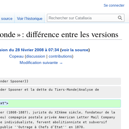
Se connecter
Rechercher
e source
Voir l’historique
de » : différence entre les versions
sion du 28 février 2008 à 07:34
(
voir la source
)
Copeau
(
discussion
|
contributions
)
Modification suivante →
ander Spooner}}
nder Spooner et la dette du Tiers-Monde|Analyse de 
ext">
ner (1808-1887), juriste du XIXème siècle, fondateur de la 
feu) compagnie postale privée American Letter Mail Company 
te individualiste, fervent abolitionniste et subversif 
 publie ''Outrage à Chefs d’Etat'' en 1870.