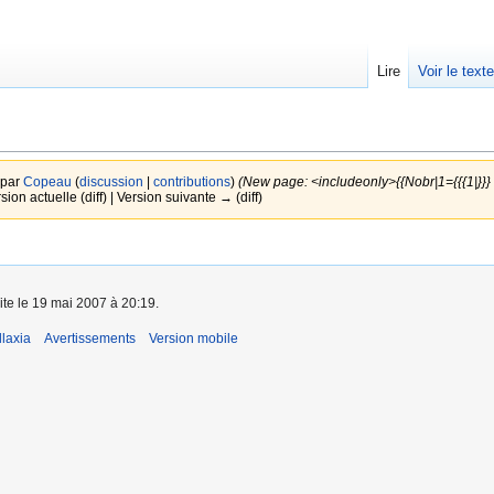
Lire
Voir le text
 par
Copeau
(
discussion
|
contributions
)
(New page: <includeonly>{{Nobr|1={{{1|}}}
sion actuelle (diff) | Version suivante → (diff)
ite le 19 mai 2007 à 20:19.
laxia
Avertissements
Version mobile