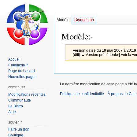
Modèle
Discussion
Modèle
:
·
Version datée du 19 mai 2007 à 20:19
(diff) ← Version précédente | Voir la ver
Accueil
Catallaxia ?
Aller
Aller
Page au hasard
à
à
Nouvelles pages
la
la
La dernière modification de cette page a été fa
contribuer
navigation
recherche
Politique de confidentialité
À propos de Catal
Modifications récentes
Communauté
Le Bistro
Aide
soutenir
Faire un don
Boutique