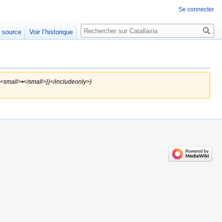
Se connecter
Rechercher
e source
Voir l’historique
 <small>•</small>}}</includeonly>)