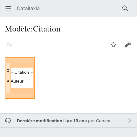
Catallaxia
Ouvrir le menu principal
Reche
Modèle
:
Citation
Langue
Suivre
Modifier
«
« Citation »
«
Auteur
Dernière modification il y a 19 ans
par
Copeau