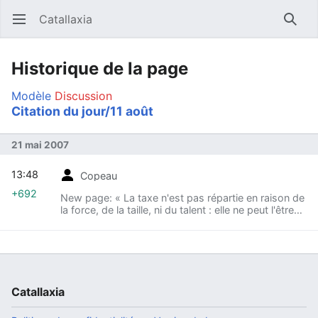
Catallaxia
Ouvrir le menu principal
Reche
Historique de la page
Modèle
Discussion
Citation du jour/11 août
21 mai 2007
13:48
Copeau
+692
New page: « La taxe n'est pas répartie en raison de
la force, de la taille, ni du talent : elle ne peut l'être
davantage en raison de la propriété. Si donc l'état
me prend plus, qu'il me rende...
Catallaxia