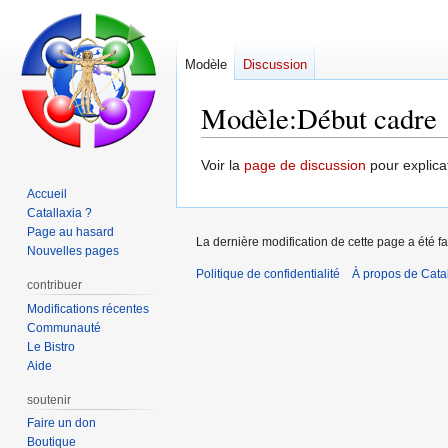
Modèle
Discussion
Modèle
:
Début cadre
Aller
Aller
Voir la
page de discussion
pour explica
à
à
Accueil
la
la
Catallaxia ?
navigation
recherche
Page au hasard
La dernière modification de cette page a été fa
Nouvelles pages
Politique de confidentialité
À propos de Catal
contribuer
Modifications récentes
Communauté
Le Bistro
Aide
soutenir
Faire un don
Boutique