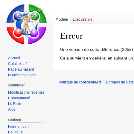
Modèle
Discussion
Erreur
Aller
Aller
Une version de cette différence (2852)
à
à
Cela survient en général en suivant un
Accueil
la
la
Catallaxia ?
navigation
recherche
Page au hasard
Nouvelles pages
Politique de confidentialité
À propos de Catal
contribuer
Modifications récentes
Communauté
Le Bistro
Aide
soutenir
Faire un don
Boutique