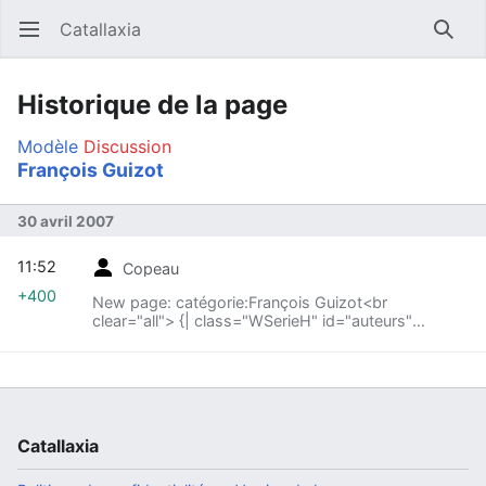
Catallaxia
Ouvrir le menu principal
Reche
Historique de la page
Modèle
Discussion
François Guizot
30 avril 2007
11:52
Copeau
+400
New page: catégorie:François Guizot<br
clear="all"> {| class="WSerieH" id="auteurs"
align="center" style="background-color:#f7f8ff;
width:80%; text-align:justify; padding:5px;
border:1px solid...
Catallaxia