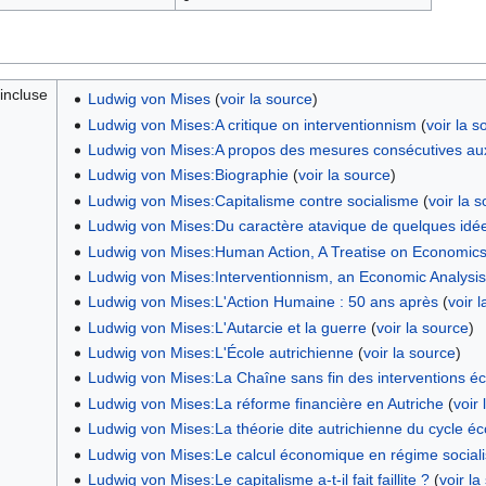
incluse
Ludwig von Mises
(
voir la source
)
Ludwig von Mises:A critique on interventionnism
(
voir la s
Ludwig von Mises:A propos des mesures consécutives aux
Ludwig von Mises:Biographie
(
voir la source
)
Ludwig von Mises:Capitalisme contre socialisme
(
voir la 
Ludwig von Mises:Du caractère atavique de quelques id
Ludwig von Mises:Human Action, A Treatise on Economic
Ludwig von Mises:Interventionnism, an Economic Analysis
Ludwig von Mises:L'Action Humaine : 50 ans après
(
voir 
Ludwig von Mises:L'Autarcie et la guerre
(
voir la source
)
Ludwig von Mises:L'École autrichienne
(
voir la source
)
Ludwig von Mises:La Chaîne sans fin des interventions 
Ludwig von Mises:La réforme financière en Autriche
(
voir
Ludwig von Mises:La théorie dite autrichienne du cycle 
Ludwig von Mises:Le calcul économique en régime sociali
Ludwig von Mises:Le capitalisme a-t-il fait faillite ?
(
voir la