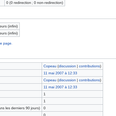
0 (0 redirection ; 0 non-redirection)
eurs (infini)
eurs (infini)
te page.
Copeau
(
discussion
|
contributions
)
11 mai 2007 à 12:33
Copeau
(
discussion
|
contributions
)
11 mai 2007 à 12:33
1
1
s les derniers 90 jours)
0
0