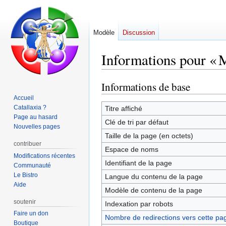
Modèle
Discussion
Informations pour «
Informations de base
Aller
Aller
à
à
Accueil
la
la
Catallaxia ?
Titre affiché
Page au hasard
navigation
recherche
Clé de tri par défaut
Nouvelles pages
Taille de la page (en octets)
contribuer
Espace de noms
Modifications récentes
Identifiant de la page
Communauté
Le Bistro
Langue du contenu de la page
Aide
Modèle de contenu de la page
soutenir
Indexation par robots
Faire un don
Nombre de redirections vers cette pa
Boutique