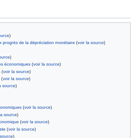
ource
)
 progrès de la dépréciation monétaire
(
voir la source
)
source
)
ées économiques
(
voir la source
)
s
(
voir la source
)
(
voir la source
)
la source
)
économiques
(
voir la source
)
 la source
)
économique
(
voir la source
)
ste
(
voir la source
)
 source
)