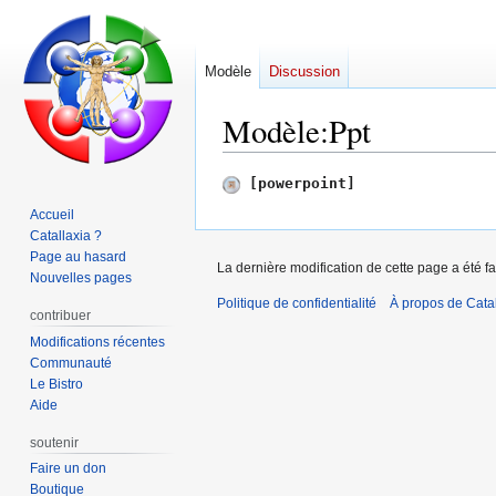
Modèle
Discussion
Modèle
:
Ppt
Aller
Aller
[powerpoint]
à
à
Accueil
la
la
Catallaxia ?
navigation
recherche
Page au hasard
La dernière modification de cette page a été fa
Nouvelles pages
Politique de confidentialité
À propos de Catal
contribuer
Modifications récentes
Communauté
Le Bistro
Aide
soutenir
Faire un don
Boutique