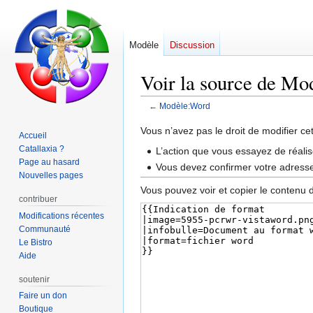
Modèle
Discussion
Voir la source de M
←
Modèle:Word
Aller
Aller
Vous n’avez pas le droit de modifier ce
Accueil
à
à
Catallaxia ?
L’action que vous essayez de réalis
la
la
Page au hasard
Vous devez confirmer votre adresse 
navigation
recherche
Nouvelles pages
Vous pouvez voir et copier le contenu 
contribuer
Modifications récentes
Communauté
Le Bistro
Aide
soutenir
Faire un don
Boutique