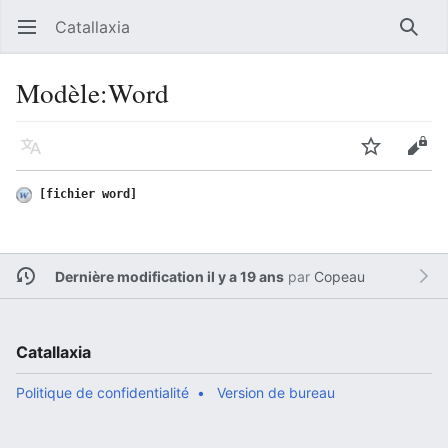
Catallaxia
Ouvrir le menu principal
Reche
Modèle
:
Word
Langue
Suivre
Modifier
[fichier word]
Dernière modification il y a 19 ans
par
Copeau
Catallaxia
Politique de confidentialité
Version de bureau