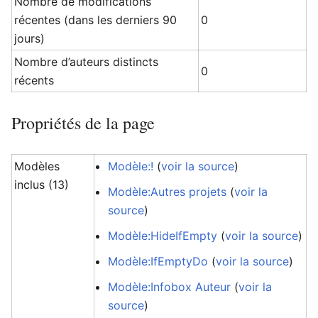
Nombre de modifications
récentes (dans les derniers 90
0
jours)
Nombre d’auteurs distincts
0
récents
Propriétés de la page
Modèles
Modèle:!
(
voir la source
)
inclus (13)
Modèle:Autres projets
(
voir la
source
)
Modèle:HideIfEmpty
(
voir la source
)
Modèle:IfEmptyDo
(
voir la source
)
Modèle:Infobox Auteur
(
voir la
source
)