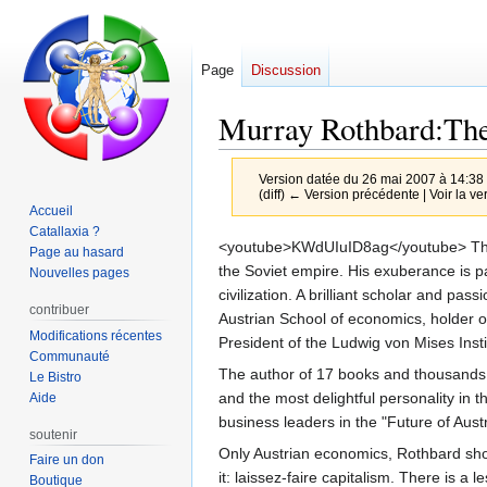
Page
Discussion
Murray Rothbard:The
Version datée du 26 mai 2007 à 14:38
(diff) ← Version précédente | Voir la ver
Accueil
Catallaxia ?
Aller
Aller
<youtube>KWdUIuID8ag</youtube> This 
Page au hasard
à
à
the Soviet empire. His exuberance is pal
Nouvelles pages
la
la
civilization. A brilliant scholar and p
contribuer
navigation
recherche
Austrian School of economics, holder o
Modifications récentes
President of the Ludwig von Mises Insti
Communauté
The author of 17 books and thousands o
Le Bistro
and the most delightful personality in t
Aide
business leaders in the "Future of Aust
soutenir
Only Austrian economics, Rothbard sho
Faire un don
it: laissez-faire capitalism. There is a
Boutique