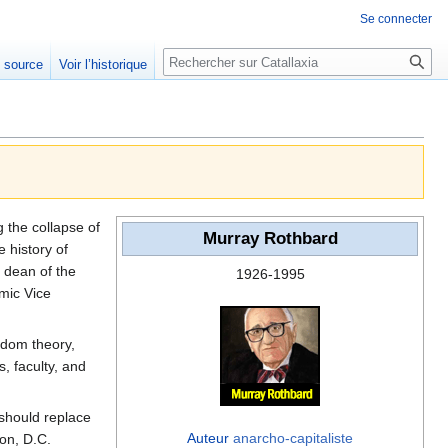
Se connecter
Rechercher
e source
Voir l’historique
the collapse of
Murray Rothbard
e history of
s dean of the
1926-1995
mic Vice
edom theory,
, faculty, and
should replace
Auteur
anarcho-capitaliste
ton, D.C.