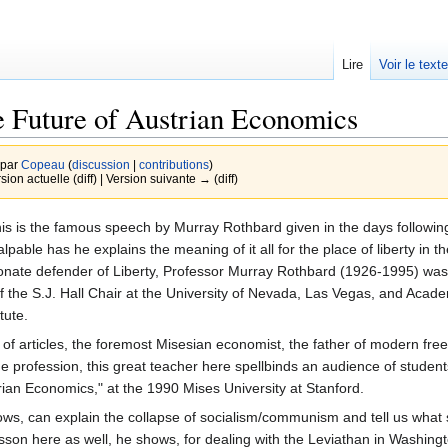
Lire
Voir le text
 Future of Austrian Economics
 par
Copeau
(
discussion
|
contributions
)
sion actuelle (diff) | Version suivante → (diff)
is the famous speech by Murray Rothbard given in the days following 
pable has he explains the meaning of it all for the place of liberty in th
assionate defender of Liberty, Professor Murray Rothbard (1926-1995) wa
f the S.J. Hall Chair at the University of Nevada, Las Vegas, and Acade
tute.
f articles, the foremost Misesian economist, the father of modern fre
he profession, this great teacher here spellbinds an audience of students
rian Economics," at the 1990 Mises University at Stanford.
ws, can explain the collapse of socialism/communism and tell us what 
 lesson here as well, he shows, for dealing with the Leviathan in Washing