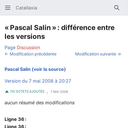
Catallaxia
Ouvrir le menu principal
Reche
« Pascal Salin » : différence entre
les versions
Page
Discussion
← Modification précédente
Modification suivante →
Pascal Salin
(voir la source)
Version du 7 mai 2008 à 20:27
,
110 OCTETS AJOUTÉS
7 MAI 2008
aucun résumé des modifications
Ligne 36 :
Ligne 36 :