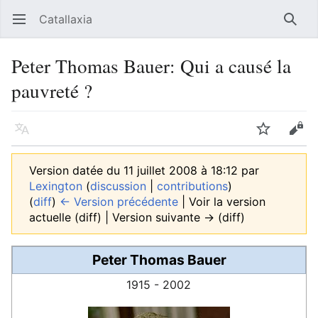
Catallaxia
Ouvrir le menu principal
Reche
Peter Thomas Bauer: Qui a causé la
pauvreté ?
Langue
Suivre
Modifier
Version datée du 11 juillet 2008 à 18:12 par
Lexington
(
discussion
|
contributions
)
(
diff
)
← Version précédente
| Voir la version
actuelle (diff) | Version suivante → (diff)
Peter Thomas Bauer
1915 - 2002