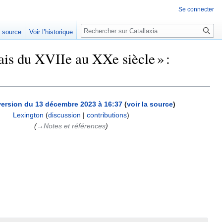
Se connecter
Rechercher
e source
Voir l’historique
ais du XVIIe au XXe siècle » :
version du 13 décembre 2023 à 16:37
(
voir la source
)
Lexington
(
discussion
|
contributions
)
(
→‎Notes et références
)