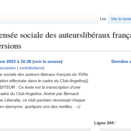
Lire
Voir le text
ensée sociale des auteurslibéraux franç
ersions
re 2023 à 16:36
(
voir la source
)
Dernière 
iscussion
|
contributions
)
e sociale des auteurs libéraux français du XVIIe
ation effectuée dans le cadre du Club Angelina}}
DITEUR : Ce texte est la transcription d’une
 cadre du Club Angelina. Animé par Bernard
e Liberalia, ce club parisien réunissait chaque
ien éponyme, quelques uns des meilleu... »)
Ligne 344 :