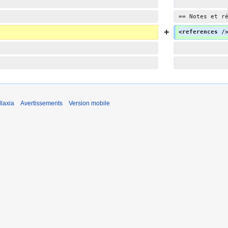
== Notes et r
<references /
laxia
Avertissements
Version mobile