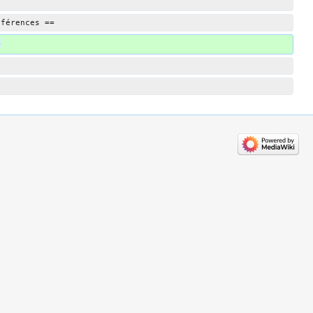
éférences ==
>