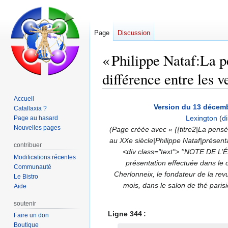
Page
Discussion
« Philippe Nataf:La p
différence entre les v
Accueil
Aller
Aller
Version du 13 décemb
Catallaxia ?
à
à
Lexington
(
d
Page au hasard
la
la
Nouvelles pages
(Page créée avec « {{titre2|La pensé
navigation
recherche
au XXe siècle|Philippe Nataf|présent
contribuer
<div class="text"> ''NOTE DE L’É
Modifications récentes
présentation effectuée dans le
Communauté
Cherlonneix, le fondateur de la revu
Le Bistro
mois, dans le salon de thé paris
Aide
soutenir
Ligne 344 :
Faire un don
Boutique