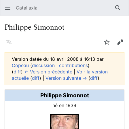
Catallaxia
Ouvrir le menu principal
Reche
Philippe Simonnot
Langue
Suivre
Modifier
Version datée du 18 avril 2008 à 16:13 par
Copeau
(
discussion
|
contributions
)
(
diff
)
← Version précédente
|
Voir la version
actuelle
(
diff
) |
Version suivante →
(
diff
)
Philippe Simonnot
né en 1939