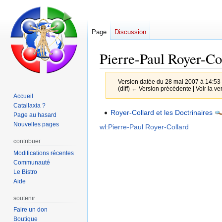
Page
Discussion
Pierre-Paul Royer-Co
Version datée du 28 mai 2007 à 14:53
(diff) ← Version précédente | Voir la ver
Accueil
Catallaxia ?
Aller
Aller
Royer-Collard et les Doctrinaires
Page au hasard
à
à
Nouvelles pages
wl:Pierre-Paul Royer-Collard
la
la
contribuer
navigation
recherche
Modifications récentes
Communauté
Le Bistro
Aide
soutenir
Faire un don
Boutique