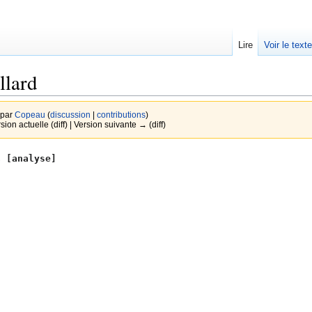
Lire
Voir le text
llard
 par
Copeau
(
discussion
|
contributions
)
sion actuelle (diff) | Version suivante → (diff)
[analyse]