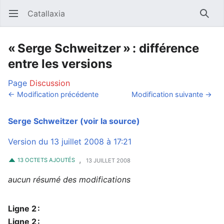
Catallaxia
Ouvrir le menu principal
Reche
« Serge Schweitzer » : différence
entre les versions
Page
Discussion
← Modification précédente
Modification suivante →
Serge Schweitzer
(voir la source)
Version du 13 juillet 2008 à 17:21
,
13 OCTETS AJOUTÉS
13 JUILLET 2008
aucun résumé des modifications
Ligne 2 :
Ligne 2 :