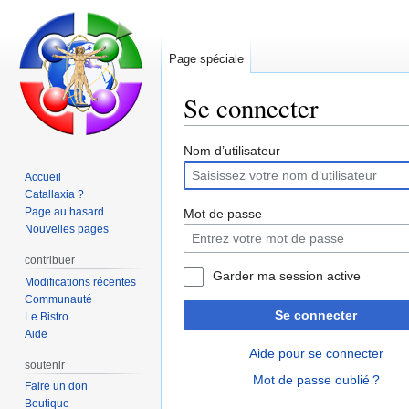
Page spéciale
Se connecter
Aller
Aller
Nom d’utilisateur
à
à
Accueil
la
la
Catallaxia ?
navigation
recherche
Page au hasard
Mot de passe
Nouvelles pages
contribuer
Garder ma session active
Modifications récentes
Communauté
Se connecter
Le Bistro
Aide
Aide pour se connecter
soutenir
Mot de passe oublié ?
Faire un don
Boutique