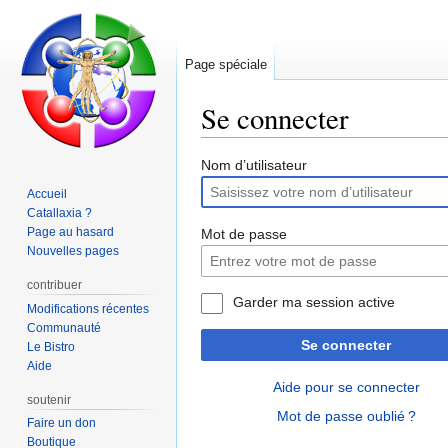
Page spéciale
Se connecter
Aller
Aller
Nom d’utilisateur
à
à
Accueil
la
la
Catallaxia ?
navigation
recherche
Page au hasard
Mot de passe
Nouvelles pages
contribuer
Garder ma session active
Modifications récentes
Communauté
Se connecter
Le Bistro
Aide
Aide pour se connecter
soutenir
Mot de passe oublié ?
Faire un don
Boutique