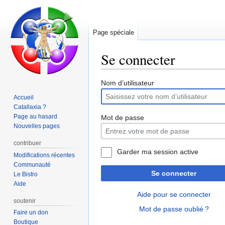
Page spéciale
Se connecter
Aller
Aller
Nom d’utilisateur
à
à
Accueil
la
la
Catallaxia ?
navigation
recherche
Page au hasard
Mot de passe
Nouvelles pages
contribuer
Garder ma session active
Modifications récentes
Communauté
Se connecter
Le Bistro
Aide
Aide pour se connecter
soutenir
Mot de passe oublié ?
Faire un don
Boutique