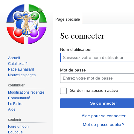
Page spéciale
Se connecter
Aller
Aller
Nom d’utilisateur
à
à
Accueil
la
la
Catallaxia ?
navigation
recherche
Page au hasard
Mot de passe
Nouvelles pages
contribuer
Garder ma session active
Modifications récentes
Communauté
Se connecter
Le Bistro
Aide
Aide pour se connecter
soutenir
Mot de passe oublié ?
Faire un don
Boutique