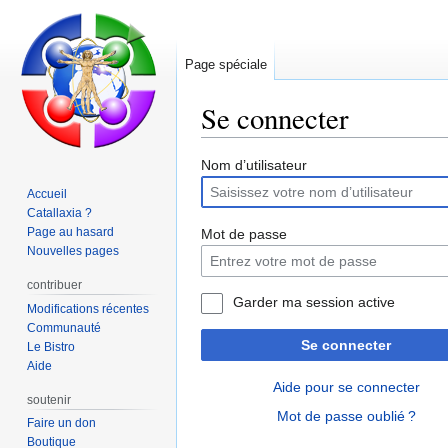
Page spéciale
Se connecter
Aller
Aller
Nom d’utilisateur
à
à
Accueil
la
la
Catallaxia ?
navigation
recherche
Page au hasard
Mot de passe
Nouvelles pages
contribuer
Garder ma session active
Modifications récentes
Communauté
Se connecter
Le Bistro
Aide
Aide pour se connecter
soutenir
Mot de passe oublié ?
Faire un don
Boutique