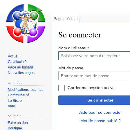
Page spéciale
Se connecter
Aller
Aller
Nom d’utilisateur
à
à
Accueil
la
la
Catallaxia ?
navigation
recherche
Page au hasard
Mot de passe
Nouvelles pages
contribuer
Garder ma session active
Modifications récentes
Communauté
Se connecter
Le Bistro
Aide
Aide pour se connecter
soutenir
Mot de passe oublié ?
Faire un don
Boutique