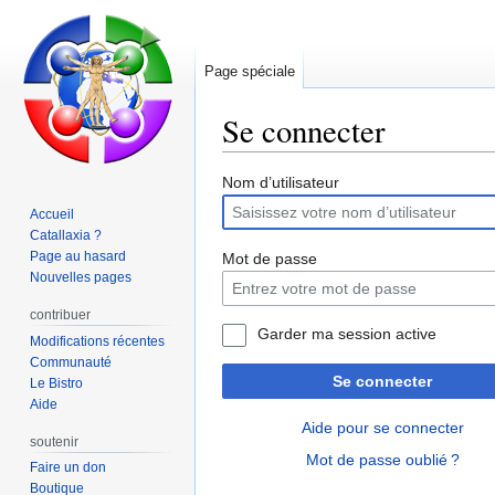
Page spéciale
Se connecter
Aller
Aller
Nom d’utilisateur
à
à
Accueil
la
la
Catallaxia ?
navigation
recherche
Page au hasard
Mot de passe
Nouvelles pages
contribuer
Garder ma session active
Modifications récentes
Communauté
Se connecter
Le Bistro
Aide
Aide pour se connecter
soutenir
Mot de passe oublié ?
Faire un don
Boutique