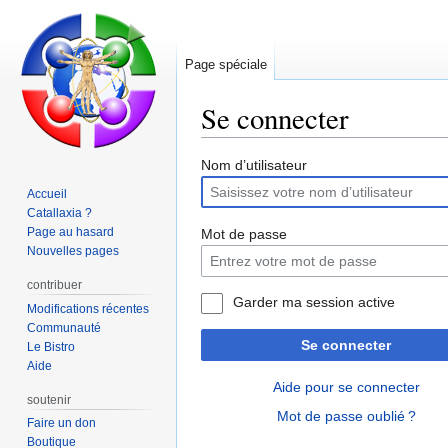
Page spéciale
Se connecter
Aller
Aller
Nom d’utilisateur
à
à
Accueil
la
la
Catallaxia ?
navigation
recherche
Page au hasard
Mot de passe
Nouvelles pages
contribuer
Garder ma session active
Modifications récentes
Communauté
Se connecter
Le Bistro
Aide
Aide pour se connecter
soutenir
Mot de passe oublié ?
Faire un don
Boutique