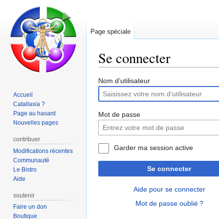
Page spéciale
Se connecter
Aller
Aller
Nom d’utilisateur
à
à
Accueil
la
la
Catallaxia ?
navigation
recherche
Page au hasard
Mot de passe
Nouvelles pages
contribuer
Garder ma session active
Modifications récentes
Communauté
Se connecter
Le Bistro
Aide
Aide pour se connecter
soutenir
Mot de passe oublié ?
Faire un don
Boutique