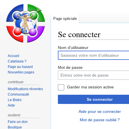
Page spéciale
Se connecter
Aller
Aller
Nom d’utilisateur
à
à
Accueil
la
la
Catallaxia ?
navigation
recherche
Page au hasard
Mot de passe
Nouvelles pages
contribuer
Garder ma session active
Modifications récentes
Communauté
Se connecter
Le Bistro
Aide
Aide pour se connecter
soutenir
Mot de passe oublié ?
Faire un don
Boutique