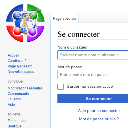
Page spéciale
Se connecter
Aller
Aller
Nom d’utilisateur
à
à
Accueil
la
la
Catallaxia ?
navigation
recherche
Page au hasard
Mot de passe
Nouvelles pages
contribuer
Garder ma session active
Modifications récentes
Communauté
Se connecter
Le Bistro
Aide
Aide pour se connecter
soutenir
Mot de passe oublié ?
Faire un don
Boutique