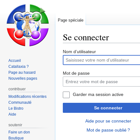
Page spéciale
Se connecter
Aller
Aller
Nom d’utilisateur
à
à
Accueil
la
la
Catallaxia ?
navigation
recherche
Page au hasard
Mot de passe
Nouvelles pages
contribuer
Garder ma session active
Modifications récentes
Communauté
Se connecter
Le Bistro
Aide
Aide pour se connecter
soutenir
Mot de passe oublié ?
Faire un don
Boutique