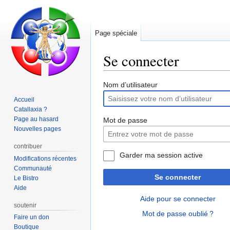
Page spéciale
Se connecter
Aller
Aller
Nom d’utilisateur
à
à
Accueil
la
la
Catallaxia ?
navigation
recherche
Page au hasard
Mot de passe
Nouvelles pages
contribuer
Garder ma session active
Modifications récentes
Communauté
Se connecter
Le Bistro
Aide
Aide pour se connecter
soutenir
Mot de passe oublié ?
Faire un don
Boutique