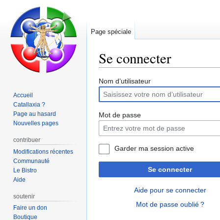
Page spéciale
Se connecter
Aller
Aller
Nom d’utilisateur
à
à
Accueil
la
la
Catallaxia ?
navigation
recherche
Page au hasard
Mot de passe
Nouvelles pages
contribuer
Garder ma session active
Modifications récentes
Communauté
Se connecter
Le Bistro
Aide
Aide pour se connecter
soutenir
Mot de passe oublié ?
Faire un don
Boutique