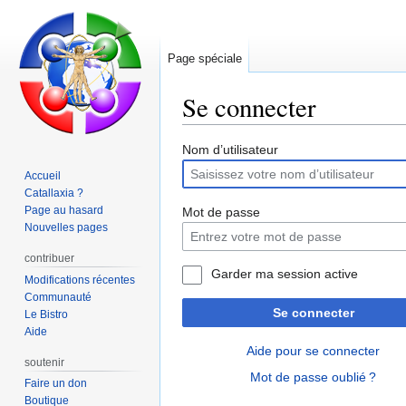
Page spéciale
Se connecter
Aller
Aller
Nom d’utilisateur
à
à
Accueil
la
la
Catallaxia ?
navigation
recherche
Page au hasard
Mot de passe
Nouvelles pages
contribuer
Garder ma session active
Modifications récentes
Communauté
Se connecter
Le Bistro
Aide
Aide pour se connecter
soutenir
Mot de passe oublié ?
Faire un don
Boutique