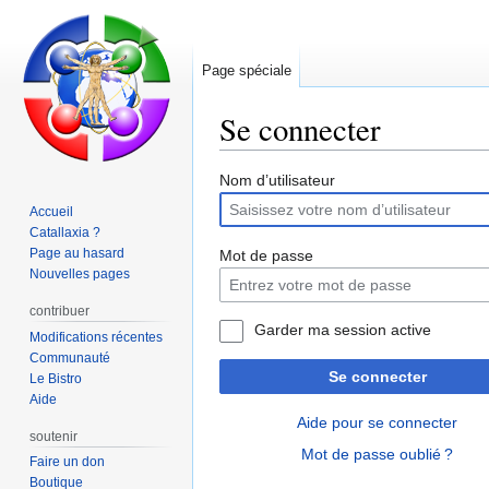
Page spéciale
Se connecter
Aller
Aller
Nom d’utilisateur
à
à
Accueil
la
la
Catallaxia ?
navigation
recherche
Page au hasard
Mot de passe
Nouvelles pages
contribuer
Garder ma session active
Modifications récentes
Communauté
Se connecter
Le Bistro
Aide
Aide pour se connecter
soutenir
Mot de passe oublié ?
Faire un don
Boutique